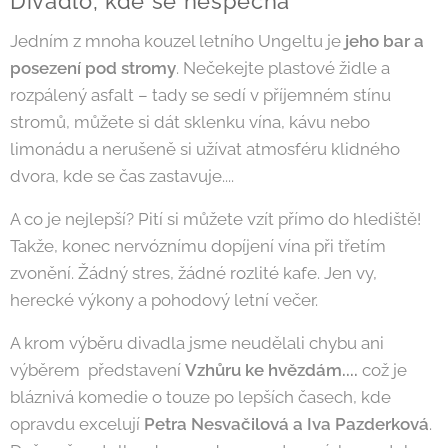
Divadlo, kde se nespěchá
Jedním z mnoha kouzel letního Ungeltu je
jeho bar a
posezení pod stromy
. Nečekejte plastové židle a
rozpálený asfalt – tady se sedí v příjemném stínu
stromů, můžete si dát sklenku vína, kávu nebo
limonádu a nerušeně si užívat atmosféru klidného
dvora, kde se čas zastavuje....
A co je nejlepší? Pití si můžete vzít přímo do hlediště!
Takže, konec nervóznímu dopíjení vína při třetím
zvonění. Žádný stres, žádné rozlité kafe. Jen vy,
herecké výkony a pohodový letní večer.
A krom výběru divadla jsme neudělali chybu ani
výběrem představení
Vzhůru ke hvězdám....
což je
bláznivá komedie o touze po lepších časech, kde
opravdu excelují
Petra Nesvačilová a Iva Pazderková
.