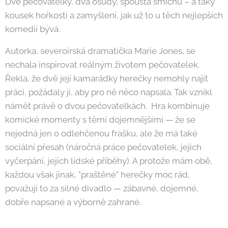
Dvě pečovatelky, dva osudy, spousta smíchu – a taky
kousek hořkosti a zamyšlení, jak už to u těch nejlepších
komedií bývá.
Autorka, severoirská dramatička Marie Jones, se
nechala inspirovat reálným životem pečovatelek.
Řekla, že dvě její kamarádky herečky nemohly najít
práci, požádaly ji, aby pro ně něco napsala. Tak vznikl
námět právě o dvou pečovatelkách. Hra kombinuje
komické momenty s těmi dojemnějšími — že se
nejedná jen o odlehčenou frašku, ale že má také
sociální přesah (náročná práce pečovatelek, jejich
vyčerpání, jejich lidské příběhy). A protože mám obě,
každou však jinak, "praštěné" herečky moc rád,
považuji to za silné divadlo — zábavné, dojemné,
dobře napsané a výborně zahrané.