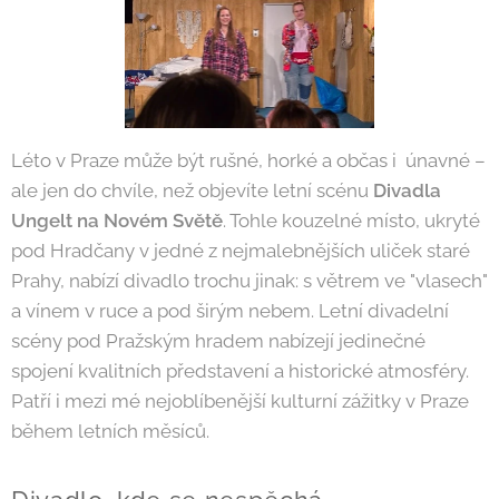
Léto v Praze může být rušné, horké a občas i únavné –
ale jen do chvíle, než objevíte letní scénu
Divadla
Ungelt na Novém Světě
. Tohle kouzelné místo, ukryté
pod Hradčany v jedné z nejmalebnějších uliček staré
Prahy, nabízí divadlo trochu jinak: s větrem ve "vlasech"
a vínem v ruce a pod širým nebem. Letní divadelní
scény pod Pražským hradem nabízejí jedinečné
spojení kvalitních představení a historické atmosféry.
Patří i mezi mé nejoblíbenější kulturní zážitky v Praze
během letních měsíců.