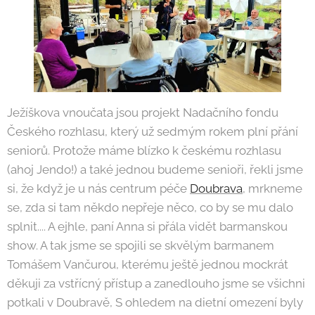
Ježíškova vnoučata jsou projekt Nadačního fondu
Českého rozhlasu, který už sedmým rokem plní přání
seniorů. Protože máme blízko k českému rozhlasu
(ahoj Jendo!) a také jednou budeme senioři, řekli jsme
si, že když je u nás centrum péče
Doubrava
, mrkneme
se, zda si tam někdo nepřeje něco, co by se mu dalo
splnit.... A ejhle, paní Anna si přála vidět barmanskou
show. A tak jsme se spojili se skvělým barmanem
Tomášem Vančurou, kterému ještě jednou mockrát
děkuji za vstřícný přístup a zanedlouho jsme se všichni
potkali v Doubravě, S ohledem na dietní omezení byly