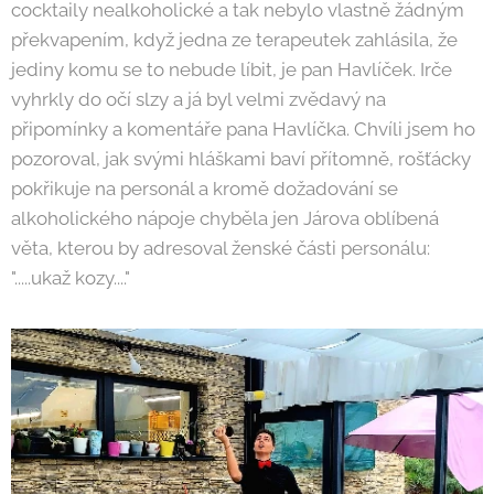
cocktaily nealkoholické a tak nebylo vlastně žádným
překvapením, když jedna ze terapeutek zahlásila, že
jediny komu se to nebude líbit, je pan Havlíček. Irče
vyhrkly do očí slzy a já byl velmi zvědavý na
připomínky a komentáře pana Havlíčka. Chvíli jsem ho
pozoroval, jak svými hláškami baví přítomně, rošťácky
pokřikuje na personál a kromě dožadování se
alkoholického nápoje chyběla jen Járova oblíbená
věta, kterou by adresoval ženské části personálu:
".....ukaž kozy...."