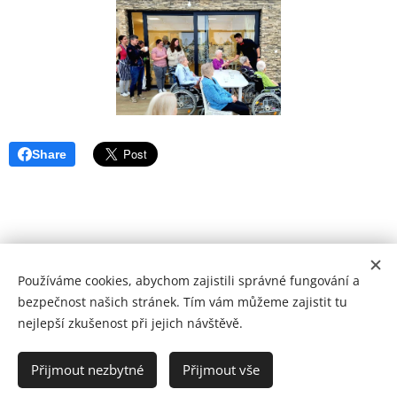
Share
Používáme cookies, abychom zajistili správné fungování a
bezpečnost našich stránek. Tím vám můžeme zajistit tu
Můj blog, moje názory, moje pravidla.....
nejlepší zkušenost při jejich návštěvě.
.
Přijmout nezbytné
Přijmout vše
Vytvořeno službou
Webnode
Cookies