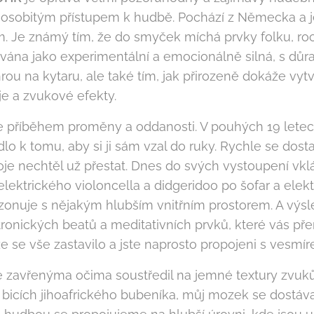
 osobitým přístupem k hudbě. Pochází z Německa a j
 Je známý tím, že do smyček míchá prvky folku, roc
vána jako experimentální a emocionálně silná, s důr
rou na kytaru, ale také tím, jak přirozeně dokáže vyt
je a zvukové efekty.
e příběhem proměny a oddanosti. V pouhých 19 letec
dlo k tomu, aby si ji sám vzal do ruky. Rychle se dost
oje nechtěl už přestat. Dnes do svých vystoupení vklá
elektrického violoncella a didgeridoo po šofar a elekt
zonuje s nějakým hlubším vnitřním prostorem. A výsl
tronických beatů a meditativních prvků, které vás p
že se vše zastavilo a jste naprosto propojeni s vesm
 zavřenýma očima soustředil na jemné textury zvuků
 bicích jihoafrického bubeníka, můj mozek se dostáva