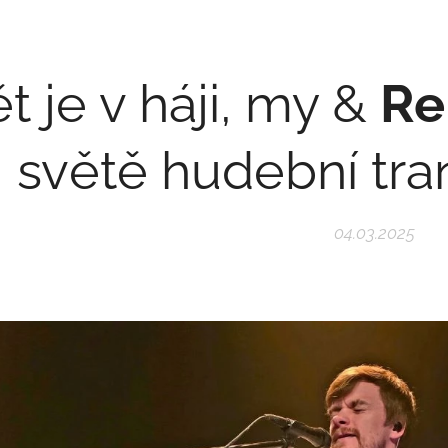
t je v háji, my &
Re
světě hudební tr
04.03.2025