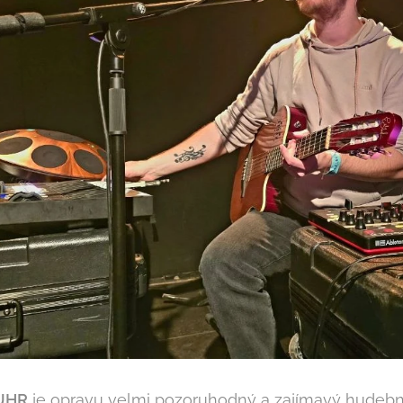
BUHR
je opravu velmi pozoruhodný a zajímavý hudební