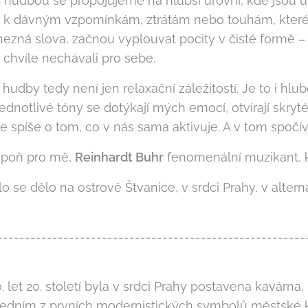
S hudbou se propojujeme na hlubší úrovni, kde jsou 
 k dávným vzpomínkám, ztrátám nebo touhám, které js
zná slova, začnou vyplouvat pocity v čisté formě – 
é chvíle nechávali pro sebe.
 hudby tedy není jen relaxační záležitostí. Je to i hl
jednotlivé tóny se dotýkají mých emocí, otvírají skryt
 ale spíše o tom, co v nás sama aktivuje. A v tom spočívá
espoň pro mě,
Reinhardt Buhr
fenomenální muzikant, kt
o se dělo na ostrově Štvanice, v srdci Prahy, v altern
--------------------------------------------------------
 let 20. století byla v srdci Prahy postavena kavárna,
 jedním z prvních modernistických symbolů městské ku