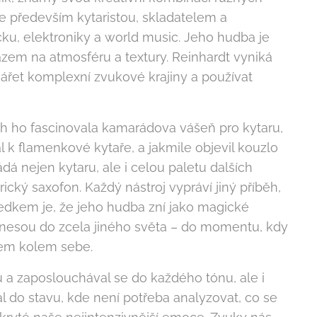
e především kytaristou, skladatelem a
ku, elektroniky a world music. Jeho hudba je
azem na atmosféru a textury. Reinhardt vyniká
vářet komplexní zvukové krajiny a používat
h ho fascinovala kamarádova vášeň pro kytaru,
al k flamenkové kytaře, a jakmile objevil kouzlo
dá nejen kytaru, ale i celou paletu dalších
rický saxofon. Každý nástroj vypráví jiný příběh,
edkem je, že jeho hudba zní jako magické
řenesou do zcela jiného světa – do momentu, kdy
írem kolem sebe.
 a zaposlouchával se do každého tónu, ale i
l do stavu, kde není potřeba analyzovat, co se