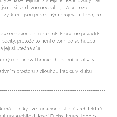
ukryté naše nejintenzivnější emoce. Zvuky nás
me si už dávno nechali ujít. A protože
slzy, které jsou přirozeným projevem toho, co
uboce emocionálním zážitek, který mě přivádí k
é pocity, protože to není o tom, co se hudba
 její skutečná síla.
erý redefinoval hranice hudební kreativity!
ativním prostoru s dlouhou tradicí, v klubu
---------------------------------------------------
 která se díky své funkcionalistické architektuře
ltury. Architekt Josef Fuchs, tvůrce tohoto