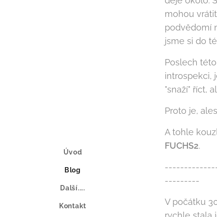
děje okolo. 
mohou vrátit
podvědomí ne
jsme si do t
Poslech této
introspekci, 
"snaží" říct,
Proto je, al
A tohle kouzl
FUCHS2
.
Úvod
-------------
Blog
---------
Další....
V počátku 30.
Kontakt
rychle stala