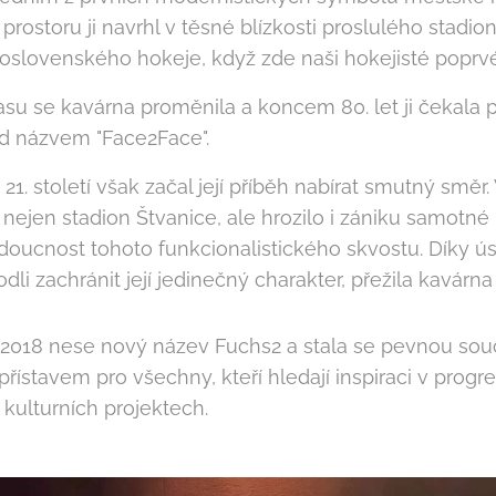
prostoru ji navrhl v těsné blízkosti proslulého stadio
koslovenského hokeje, když zde naši hokejisté poprvé z
su se kavárna proměnila a koncem 80. let ji čekala 
d názvem "Face2Face".
1. století však začal její příběh nabírat smutný směr. 
ejen stadion Štvanice, ale hrozilo i zániku samotné k
doucnost tohoto funkcionalistického skvostu. Díky ús
odli zachránit její jedinečný charakter, přežila kavárna
2018 nese nový název Fuchs2 a stala se pevnou součás
ístavem pro všechny, kteří hledají inspiraci v pro
 kulturních projektech.