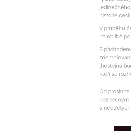
jedinečného 
historie čes
V průběhu ča
na oblibě po
S příchodem 2
zdemolován n
lhostejná bu
kteří se rozh
Od prosince 
bezpečným př
a neotřelých