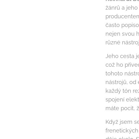
žánrů a jeho
producentem.
často popiso
nejen svou h
různé nástro
Jeho cesta j
což ho přive
tohoto nástr
nástrojů, od 
každý tón re
spojení elek
máte pocit, 
Když jsem se
frenetických