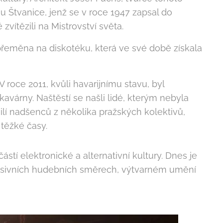
nu Štvanice, jenž se v roce 1947 zapsal do
vítězili na Mistrovství světa.
přeměna na diskotéku, která ve své době získala
V roce 2011, kvůli havarijnímu stavu, byl
avárny. Naštěstí se našli lidé, kterým nebyla
ilí nadšenců z několika pražských kolektivů,
 těžké časy.
tí elektronické a alternativní kultury. Dnes je
gresivních hudebních směrech, výtvarném umění