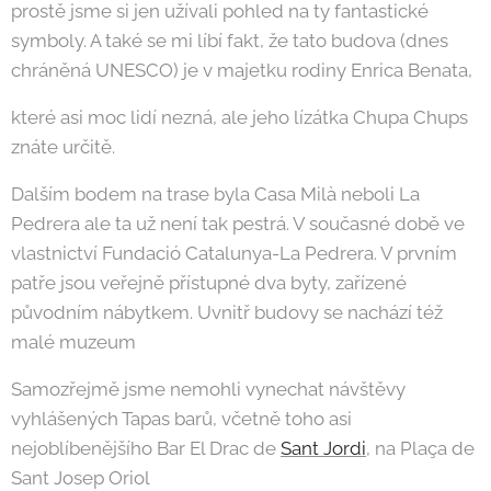
prostě jsme si jen užívali pohled na ty fantastické
symboly. A také se mi líbí fakt, že tato budova (dnes
chráněná UNESCO) je v majetku rodiny Enrica Benata,
které asi moc lidí nezná, ale jeho lízátka Chupa Chups
znáte určitě.
Dalším bodem na trase byla Casa Milà neboli La
Pedrera ale ta už není tak pestrá. V současné době ve
vlastnictví Fundació Catalunya-La Pedrera. V prvním
patře jsou veřejně přístupné dva byty, zařízené
původním nábytkem. Uvnitř budovy se nachází též
malé muzeum
Samozřejmě jsme nemohli vynechat návštěvy
vyhlášených Tapas barů, včetně toho asi
nejoblíbenějšího Bar El Drac de
Sant Jordi
, na Plaça de
Sant Josep Oriol