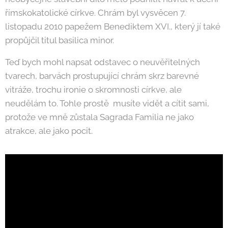
římskokatolické církve. Chrám byl vysvěcen 7.
listopadu 2010 papežem Benediktem XVI., který jí také
propůjčil titul basilica minor.
Teď bych mohl napsat odstavec o neuvěřitelných
tvarech, barvách prostupující chrám skrz barevné
vitráže, trochu ironie o skromnosti církve, ale
neudělám to. Tohle prostě musíte vidět a cítit sami,
protože ve mně zůstala Sagrada Familia ne jako
atrakce, ale jako pocit.