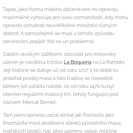
Tapas, jako forma malého občerstvení mi opravdu
maximálně vyhovuje pro svou rozmanitostí, kdy mohu
opravdu ochutnat neuvěřitelné množství různých
dobrot. A samozřejmě se musí u tohoto způsobu
servírování popíjet (No es un problema)
Dalším skvělým zážitkem, obzvlášť pro milovníky
uzenin je návštěva tržnice
La Boqueria
na La Ramble.
Její historie se datuje už od roku 1217. V té době tu
probíhal prodej masa a tato tradice se následně
během let ustálila natolik, že od roku 1470 tu byl
otevřen regulérní masový trh, tehdy fungující pod
názvem Mercat Bornet.
Tam jsem opravdu začal slintat jak Pavlovův pes.
Procházíte mezi desítkami stánků původního masa,
mořských plodů, ryb, přes uzeniny, vejce, mléčné