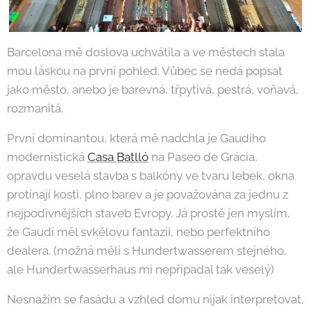
Barcelona mě doslova uchvátila a ve městech stala
mou láskou na první pohled. Vůbec se nedá popsat
jako město, anebo je barevná, třpytivá, pestrá, voňavá,
rozmanitá.
První dominantou, která mě nadchla je Gaudího
modernistická
Casa Batlló
na Paseo de Grácia,
opravdu veselá stavba s balkóny ve tvaru lebek, okna
protínají kosti, plno barev a je považována za jednu z
nejpodivnějších staveb Evropy. Já prostě jen myslím,
že Gaudí měl svkělovu fantazii, nebo perfektního
dealera. (možná měli s Hundertwasserem stejného,
ale Hundertwasserhaus mi nepřipadal tak veselý)
Nesnažím se fasádu a vzhled domu nijak interpretovat,