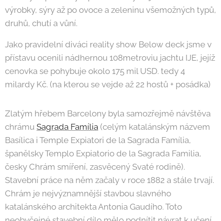
výrobky, sýry až po ovoce a zeleninu všemožných typů,
druhů, chutí a vůní.
Jako pravidelní diváci reality show Below deck jsme v
přístavu ocenili nádhernou 108metroviu jachtu IJE, jejíž
cenovka se pohybuje okolo 175 mil USD. tedy 4
milardy Kč. (na kterou se vejde až 22 hostů + posádka)
Zlatým hřebem Barcelony byla samozřejmě návštěva
chrámu
Sagrada Família
(celým katalánským názvem
Basílica i Temple Expiatori de la Sagrada Família,
španělsky Templo Expiatorio de la Sagrada Familia,
česky Chrám smíření, zasvěcený Svaté rodině).
Stavební práce na něm začaly v roce 1882 a stále trvají.
Chrám je nejvýznamnější stavbou slavného
katalánského architekta Antonia Gaudího. Toto
neobyčejné stavební dílo mělo podnítit návrat k učení